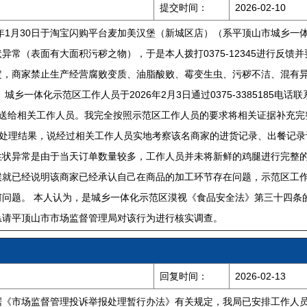
提交时间：
2026-02-10
6年1月30日于淘宝闪购平台麦加美汉堡（新城区店）（系平顶山市城乡
异常（表面有大面积污秽之物），于是本人拨打0375-12345进行反
定，商家禁止生产经营腐败变质、油脂酸败、霉变生虫、污秽不洁、混有
城乡一体化示范区工作人员于2026年2月3日通过0375-3385185
om将证据发送给相关工作人员。我完全按照示范区工作人员的要求将相关证据补充
联系我告知处理结果，说经过相关工作人员实地考察该名商家的进货记录、出餐
性状异常是由于当天订单数量较多，工作人员并未将新鲜的鸡腿进行完整
候就已经说明该商家已经承认自己在商品的加工环节存在问题，示范区工
何问题。 本人认为，是城乡一体化示范区漠视《食品安全法》第三十四条
恳请平顶山市市场监督管理局对该行为进行核实调查。
回复时间：
2026-02-13
据《市场监督管理投诉举报处理暂行办法》有关规定，我局已安排工作人