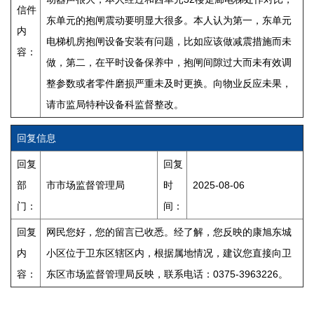
信件
东单元的抱闸震动要明显大很多。本人认为第一，东单元
内
电梯机房抱闸设备安装有问题，比如应该做减震措施而未
容：
做，第二，在平时设备保养中，抱闸间隙过大而未有效调
整参数或者零件磨损严重未及时更换。向物业反应未果，
请市监局特种设备科监督整改。
回复信息
回复
回复
部
市市场监督管理局
时
2025-08-06
门：
间：
回复
网民您好，您的留言已收悉。经了解，您反映的康旭东城
内
小区位于卫东区辖区内，根据属地情况，建议您直接向卫
容：
东区市场监督管理局反映，联系电话：0375-3963226。