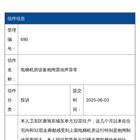
信件信息
受理
编
690
号：
信件
名
电梯机房设备抱闸震动声异常
称：
信件
提交
分
投诉
时
2025-08-03
类：
间：
本人卫东区康旭东城东单元32层住户，这几个月以来在住
宅内和32层走廊都感受到上面电梯机房运行特别是抱闸制
动器声很大，本人经过和西单元32楼走廊电梯处作对比，