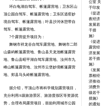
公室 关
环白龟湖自驾车、帐篷露营地；卫东区山
于印发
《促进
顶公园自驾车、帐篷露营地；卫东区逍窑妙
夜经济
境自驾车、帐篷露营地；叶县沙河休憩带自
发展若
驾车、帐篷露营地。
干措
施》
7个露营提升项目为：
《促进
舞钢市祥龙谷自驾车露营地、舞钢市二郎
露营经
山森屿帐篷露营地、鲁山县天龙池帐篷露营
济发展
若干措
地、鲁山县昭平湖自驾车露营地、汝州市九
施》
峰山帐篷露营地、汝州市云堡妙境帐篷露营
《发展
地、郏县马头岭帐篷露营地。
票根经
济推动
消费升
据介绍，平顶山市将科学规划露营项目，
级若干
充分利用A级旅游景区、旅游度假区等资源优
措施》
势，合理布局露营项目，鼓励利用城市公园
的通知