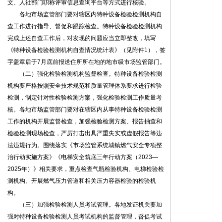
文、人社部门职称评审信息查询平台等方式进行核验。
各地市场监管部门要对辖区内特种设备检验检测机构自
查工作进行指导、督促和跟踪检查。特种设备检验检测机构
完成上述自查工作后，对发现的问题应当立即整改，填写
《特种设备检验检测机构自查情况统计表》（见附件1），签
字盖章后于7月底前报送住所所在地的地市级市场监管部门。
（二）强化检验检测机构监督检查。特种设备检验检测
机构要严格按照安全技术规范和质量管理体系要求进行检验
检测，制定针对性检验检测方案，强化检验检测工作质量考
核。各地市场监管部门要对在辖区内从事特种设备检验检测
工作的机构开展监督检查，加强检验检测方案、报告抽查和
检验检测现场检查，严厉打击出具严重失实或虚假报告等违
法违规行为。围绕落实《市场监管系统城镇燃气安全专项整
治行动实施方案》《电梯安全筑底三年行动方案（2023—
2025年）》相关要求，重点检查气瓶检验机构、电梯检验检
测机构、开展燃气压力管道和相关压力容器检验的检验机
构。
（三）加强检验检测人员考试管理。各地发证机关要加
强对特种设备检验检测人员考试机构的监督管理，督促考试