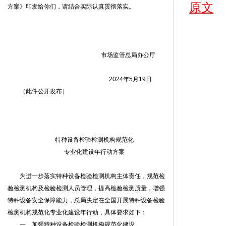
原文
方案》印发给你们，请结合实际认真贯彻落实。
市场监管总局办公厅
2024年5月19日
（此件公开发布）
特种设备检验检测机构规范化
专业化建设年行动方案
为进一步落实特种设备检验检测机构主体责任，规范检
验检测机构及检验检测人员管理，提高检验检测质量，增强
特种设备安全保障能力，总局决定在全国开展特种设备检验
检测机构规范化专业化建设年行动，具体要求如下：
一、加强特种设备检验检测机构规范化建设