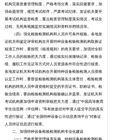
机构完善质量管理制度，严格考培分离，落实回避要求，加
强命题管理，规范考试程序，严肃考试纪律。发证机关要开
展考试机构监督检查，重点检查管理制度落实情况，考试全
过程、无死角视频监控实施情况和资料存档情况等。
（四）强化检验检测机构和人员许可条件核验。各地发
证机关和鉴定评审机构在开展特种设备检验检测机构取换证
核准工作时，要按照《核准规则》的有关要求，加强对全职
工作人员的核验把关力度，通过核实社保缴纳记录、检验业
绩、履职工作见证等方式对人员资源条件符合性进行核查。
各地发证机关和考试机构在开展特种设备检验检测人员资格
认定工作时，要督促检验检测机构落实主体责任，检验检测
机构的聘用人员申请资格时提交的学历证书、职称证书、检
验业绩表，要由检验检测机构核验确认并盖章。发证机关和
考试机构要加强申请资料审核把关力度，通过“中国高等教育
学生信息网（学信网）”等有效途径对申请人提交学历的真实
性进行验证，通过“全国特种设备公示信息查询平台”对换证
人员持证信息进行核查。
二、加强特种设备检验检测机构专业化建设
（一）严格质量管理体系实施。特种设备检验检测机构