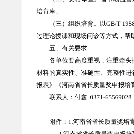
培育库。
（三）组织培育。
以
GB/T 
过
理论授课
和
现场问诊等方式，帮
五
、
有关要求
各单位
要高度重视，
注重
牵头
材料的真实性、准确性、完整性进
报表》《河南省省长质量奖
申报
培
联系人：付鑫
0371-65569028
附件：
1.
河南省省长质量奖培