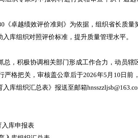
19580《卓越绩效评价准则》为
依据
，
组织
省长质量
助
入库
组织对照
评价
标准
，提升质量管理水平
。
抓总
，
积极
协调相关部门形成工作合力，动员辖
行严格把关，审核盖公章后于
2026年5月10日前
育
入库组织汇总表
》
报送至邮箱
hnsszzljsb
@
163.c
育
入库
申报表