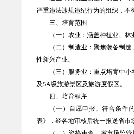
严重违法违规违纪行为的组织，不
三、培育范围
（一）农业：涵盖种植业、林
（二）制造业：聚焦装备制造
性新兴产业。
（三）服务业：重点培育
中小
及
5
A级旅游景区及旅游度假区。
四
、
培育程序
（
一
）
自愿申报
。
符合条件
表》，经
各地
审核后统一报送省市
（二）资格审查。
省市场监管