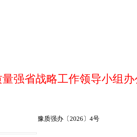
质量强省战略工作领导小组办
豫质强办〔
20
26
〕
4
号